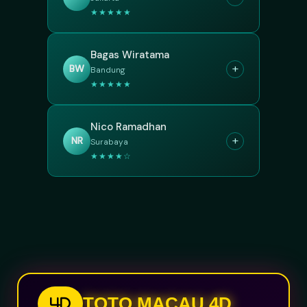
tanpa harus membuka terlalu
praktis untuk menuju halaman
★★★★★
banyak halaman.
login, daftar, pilihan permainan,
dan informasi utama.
“
Bagas Wiratama
Tampilannya sederhana
Informasi pasaran di TOTO8
+
BW
Bandung
sehingga menu yang saya cari
ditampilkan dengan susunan
★★★★★
tetap mudah ditemukan.
yang jelas. Jadwal keluaran,
result terbaru, dan data
“
Nico Ramadhan
sebelumnya dapat dipantau
Tampilan TOTO8 terasa
+
NR
Surabaya
dalam satu bagian sehingga
ringan saat dibuka melalui
★★★★☆
pencarian informasi terasa
smartphone maupun laptop.
lebih efisien.
Tombol, kategori permainan,
“
provider, dan informasi terbaru
TOTO8 cocok untuk pemain
tetap rapi sehingga nyaman
yang ingin mencari bandar judi
digunakan setiap hari.
togel online, toto slot 4D,
result terbaru, dan link resmi
dalam satu akses. Navigasinya
mudah dipahami dan tetap
TOTO MACAU 4D
4D
nyaman digunakan di berbagai