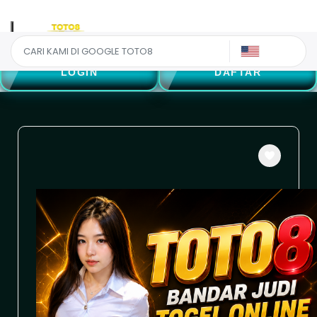
Explore
US
LOGIN
DAFTAR